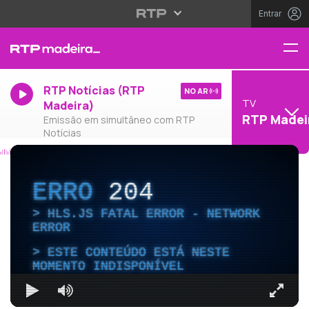
Entrar
RTP Notícias (RTP
NO AR
TV
Madeira)
RTP Madei
Emissão em simultâneo com RTP
Notícias
ERRO
204
HLS.JS FATAL ERROR - NETWORK
ERROR
ESTE CONTEÚDO ESTÁ NESTE
MOMENTO INDISPONÍVEL