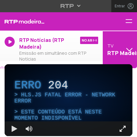
Entrar
RTP Notícias (RTP
NO AR
TV
Madeira)
RTP Madei
Emissão em simultâneo com RTP
Notícias
ERRO
204
HLS.JS FATAL ERROR - NETWORK
ERROR
ESTE CONTEÚDO ESTÁ NESTE
MOMENTO INDISPONÍVEL