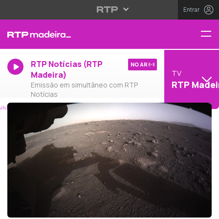
Entrar
RTP Notícias (RTP
NO AR
TV
Madeira)
RTP Madei
Emissão em simultâneo com RTP
Notícias