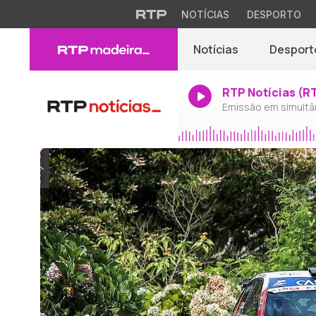
NOTÍCIAS
DESPORTO
Notícias
Desport
RTP Notícias (R
Emissão em simultâ