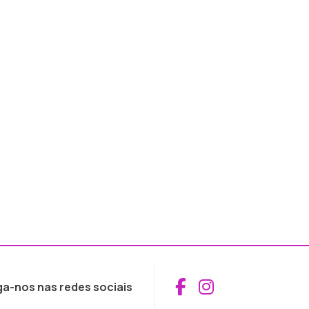
Aceder ao Fac
Aceder ao I
ga-nos nas redes sociais