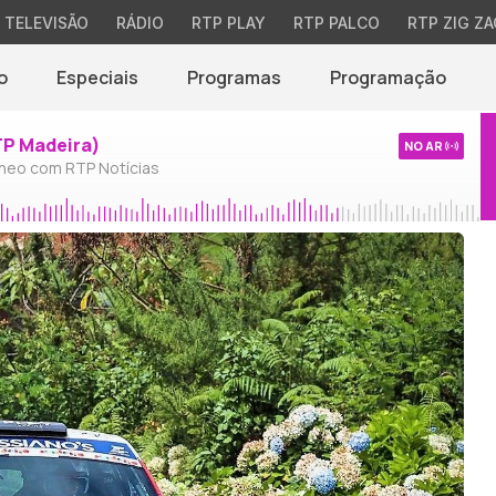
TELEVISÃO
RÁDIO
RTP PLAY
RTP PALCO
RTP ZIG ZA
o
Especiais
Programas
Programação
TP Madeira)
NO AR
neo com RTP Notícias