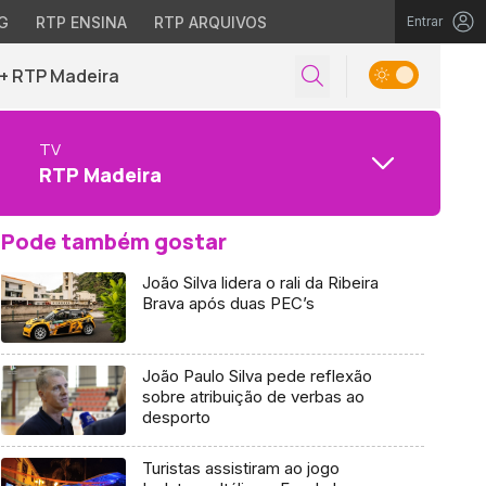
G
RTP ENSINA
RTP ARQUIVOS
Entrar
+ RTP Madeira
TV
RTP Madeira
Pode também gostar
João Silva lidera o rali da Ribeira
Brava após duas PEC’s
João Paulo Silva pede reflexão
sobre atribuição de verbas ao
desporto
Turistas assistiram ao jogo