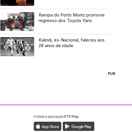
Rampa do Porto Moniz promove
regresso dos Toyota Yaris
Kalindi, ex-Nacional, faleceu aos
28 anos de idade
PUB
Instale a aplicação
RTP Play
ebook da RTP Madeira
nstagram da RTP Madeira