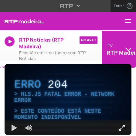
Entrar
RTP Notícias (RTP
NO AR
TV
Madeira)
RTP Madei
Emissão em simultâneo com RTP
Notícias
ERRO
204
HLS.JS FATAL ERROR - NETWORK
ERROR
ESTE CONTEÚDO ESTÁ NESTE
MOMENTO INDISPONÍVEL