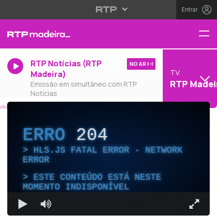
Entrar
RTP Notícias (RTP
NO AR
TV
Madeira)
RTP Madei
Emissão em simultâneo com RTP
Notícias
ERRO
204
HLS.JS FATAL ERROR - NETWORK
ERROR
ESTE CONTEÚDO ESTÁ NESTE
MOMENTO INDISPONÍVEL