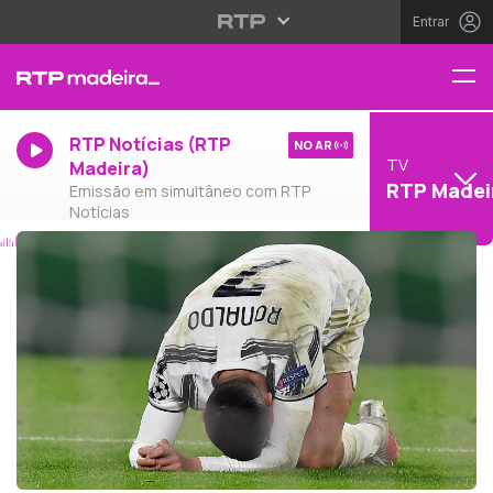
Entrar
RTP Notícias (RTP
NO AR
TV
Madeira)
RTP Madei
Emissão em simultâneo com RTP
Notícias