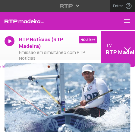
Entrar
RTP Notícias (RTP
NO AR
TV
Madeira)
RTP Madei
Emissão em simultâneo com RTP
Notícias