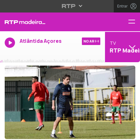
Entrar
Atlântida Açores
NO AR
TV
RTP Madei