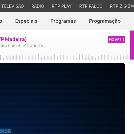
TELEVISÃO
RÁDIO
RTP PLAY
RTP PALCO
RTP ZIG ZA
o
Especiais
Programas
Programação
TP Madeira)
NO AR
neo com RTP Notícias
RROR