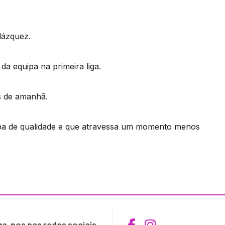
lázquez.
da equipa na primeira liga.
s de amanhã.
ipa de qualidade e que atravessa um momento menos
Aceder ao Fac
Aceder ao I
ga-nos nas redes sociais