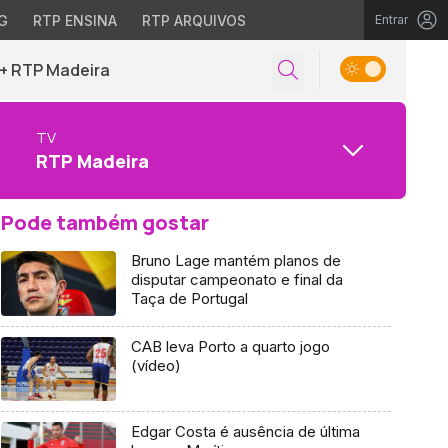
G
RTP ENSINA
RTP ARQUIVOS
Entrar
+ RTP Madeira
TV
RTP Madeira
Pode também gostar
Bruno Lage mantém planos de
disputar campeonato e final da
Taça de Portugal
CAB leva Porto a quarto jogo
(vídeo)
Edgar Costa é ausência de última