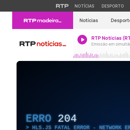
NOTÍCIAS
DESPORTO
Notícias
Desport
RTP Notícias (R
Emissão em simultâ
ERRO
204
HLS.JS FATAL ERROR - NETWORK E