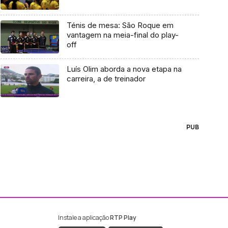
Ténis de mesa: São Roque em
vantagem na meia-final do play-
off
Luís Olim aborda a nova etapa na
carreira, a de treinador
PUB
Instale a aplicação
RTP Play
ebook da RTP Madeira
nstagram da RTP Madeira