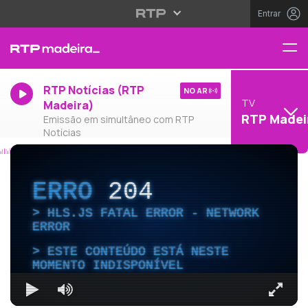
Entrar
RTP Notícias (RTP
NO AR
TV
Madeira)
RTP Madei
Emissão em simultâneo com RTP
Notícias
ERRO
204
HLS.JS FATAL ERROR - NETWORK
ERROR
ESTE CONTEÚDO ESTÁ NESTE
MOMENTO INDISPONÍVEL