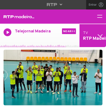
Entrar
Telejornal Madeira
NO AR
TV
RTP Madei