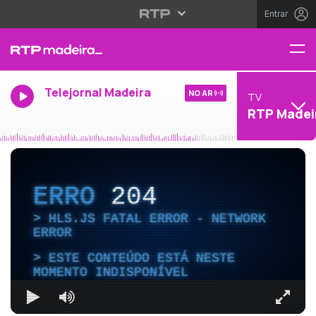
Entrar
Telejornal Madeira
NO AR
TV
RTP Madei
ERRO
204
HLS.JS FATAL ERROR - NETWORK
ERROR
ESTE CONTEÚDO ESTÁ NESTE
MOMENTO INDISPONÍVEL