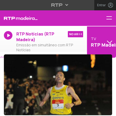
Entrar
RTP Notícias (RTP
NO AR
TV
Madeira)
RTP Madei
Emissão em simultâneo com RTP
Notícias