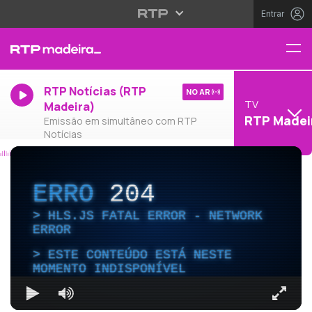
Entrar
RTP Notícias (RTP
NO AR
TV
Madeira)
RTP Madei
Emissão em simultâneo com RTP
Notícias
ERRO
204
HLS.JS FATAL ERROR - NETWORK
ERROR
ESTE CONTEÚDO ESTÁ NESTE
MOMENTO INDISPONÍVEL