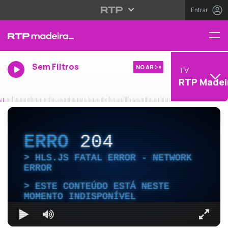
Entrar
Sem Filtros
NO AR
TV
RTP Madei
ERRO
204
HLS.JS FATAL ERROR - NETWORK
ERROR
ESTE CONTEÚDO ESTÁ NESTE
MOMENTO INDISPONÍVEL