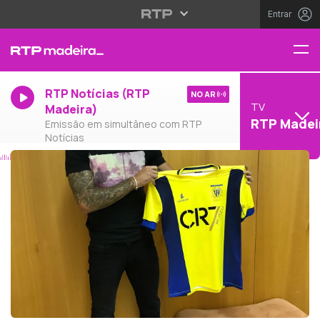
Entrar
RTP Notícias (RTP
NO AR
TV
Madeira)
RTP Madei
Emissão em simultâneo com RTP
Notícias