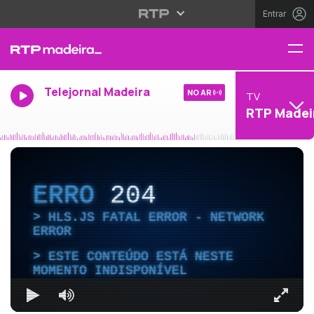
Entrar
Telejornal Madeira
NO AR
TV
RTP Madei
ERRO
204
HLS.JS FATAL ERROR - NETWORK
ERROR
ESTE CONTEÚDO ESTÁ NESTE
MOMENTO INDISPONÍVEL