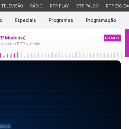
TELEVISÃO
RÁDIO
RTP PLAY
RTP PALCO
RTP ZIG ZA
o
Especiais
Programas
Programação
TP Madeira)
NO AR
neo com RTP Notícias
RROR