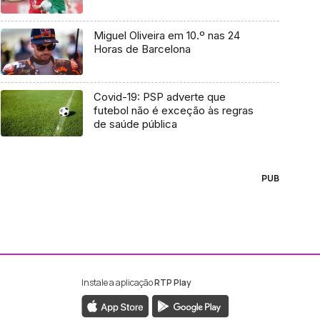
Miguel Oliveira em 10.º nas 24
Horas de Barcelona
Covid-19: PSP adverte que
futebol não é exceção às regras
de saúde pública
PUB
Instale a aplicação
RTP Play
ebook da RTP Madeira
nstagram da RTP Madeira