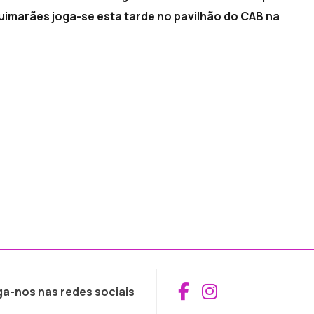
 Guimarães joga-se esta tarde no pavilhão do CAB na
Aceder ao Fac
Aceder ao I
ga-nos nas redes sociais