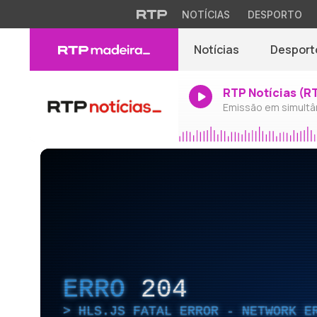
NOTÍCIAS
DESPORTO
Notícias
Desport
RTP Notícias (R
Emissão em simultâ
ERRO
204
HLS.JS FATAL ERROR - NETWORK E