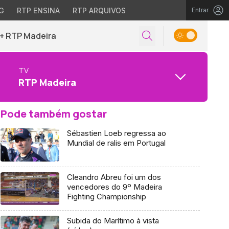
G
RTP ENSINA
RTP ARQUIVOS
Entrar
+ RTP Madeira
TV
RTP Madeira
Pode também gostar
Sébastien Loeb regressa ao
Mundial de ralis em Portugal
Cleandro Abreu foi um dos
vencedores do 9º Madeira
Fighting Championship
Subida do Marítimo à vista