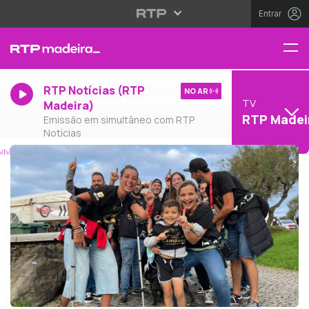
Entrar
RTP Notícias (RTP
NO AR
TV
Madeira)
RTP Madei
Emissão em simultâneo com RTP
Notícias