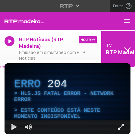
Entrar
RTP Notícias (RTP
NO AR
TV
Madeira)
RTP Madei
Emissão em simultâneo com RTP
Notícias
ERRO
204
HLS.JS FATAL ERROR - NETWORK
ERROR
ESTE CONTEÚDO ESTÁ NESTE
MOMENTO INDISPONÍVEL