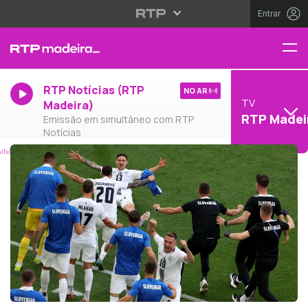
Entrar
RTP Notícias (RTP
NO AR
TV
Madeira)
RTP Madei
Emissão em simultâneo com RTP
Notícias