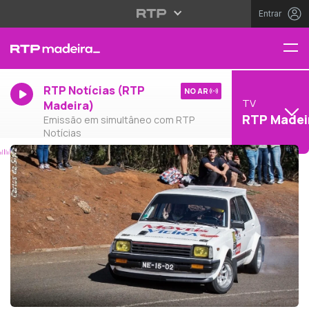
Entrar
RTP Notícias (RTP
NO AR
TV
Madeira)
RTP Madei
Emissão em simultâneo com RTP
Notícias