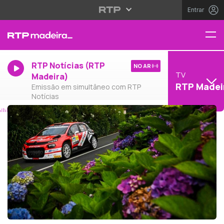
Entrar
RTP Notícias (RTP
NO AR
TV
Madeira)
RTP Madei
Emissão em simultâneo com RTP
Notícias