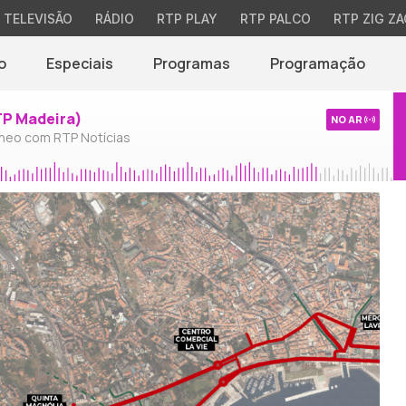
TELEVISÃO
RÁDIO
RTP PLAY
RTP PALCO
RTP ZIG ZA
o
Especiais
Programas
Programação
TP Madeira)
NO AR
neo com RTP Notícias