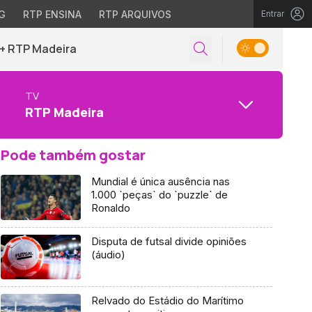
G
RTP ENSINA
RTP ARQUIVOS
Entrar
+ RTP Madeira
TV
RTP Madeira
Pode também gostar
Mundial é única ausência nas
1.000 `peças` do `puzzle` de
Ronaldo
Disputa de futsal divide opiniões
(áudio)
Relvado do Estádio do Marítimo