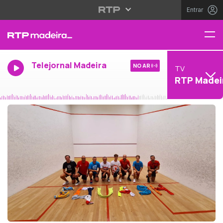
Entrar
Telejornal Madeira
NO AR
TV
RTP Madei