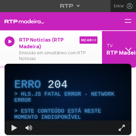
Entrar
RTP Notícias (RTP
NO AR
TV
Madeira)
RTP Madei
Emissão em simultâneo com RTP
Notícias
ERRO
204
HLS.JS FATAL ERROR - NETWORK
ERROR
ESTE CONTEÚDO ESTÁ NESTE
MOMENTO INDISPONÍVEL