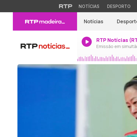
NOTÍCIAS
DESPORTO
Notícias
Desport
RTP Notícias (R
Emissão em simultâ