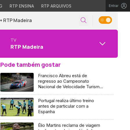
G
RTP ENSINA
RTP ARQUIVOS
Entrar
+ RTP Madeira
TV
RTP Madeira
Pode também gostar
Francisco Abreu está de
regresso ao Campeonato
Nacional de Velocidade Turismos
e quer voltar a vencer
Portugal realiza último treino
antes de particular com a
Espanha
Élio Martins reclama de viagem