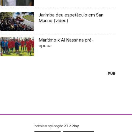
Jarimba deu espetáculo em San
Marino (vídeo)
Marítimo x Al Nassr na pré-
epoca
PUB
Instale a aplicação
RTP Play
ebook da RTP Madeira
nstagram da RTP Madeira