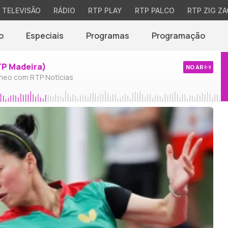
TELEVISÃO
RÁDIO
RTP PLAY
RTP PALCO
RTP ZIG ZA
o
Especiais
Programas
Programação
TP Madeira)
NO AR
neo com RTP Notícias