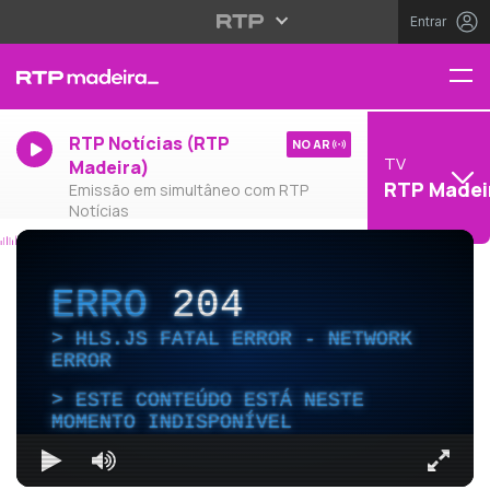
Entrar
RTP Notícias (RTP
NO AR
TV
Madeira)
RTP Madei
Emissão em simultâneo com RTP
Notícias
ERRO
204
HLS.JS FATAL ERROR - NETWORK
ERROR
ESTE CONTEÚDO ESTÁ NESTE
MOMENTO INDISPONÍVEL