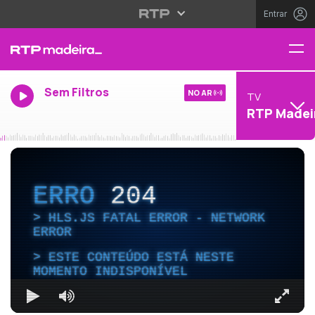
Entrar
Sem Filtros
NO AR
TV
RTP Madei
ERRO
204
HLS.JS FATAL ERROR - NETWORK
ERROR
ESTE CONTEÚDO ESTÁ NESTE
MOMENTO INDISPONÍVEL