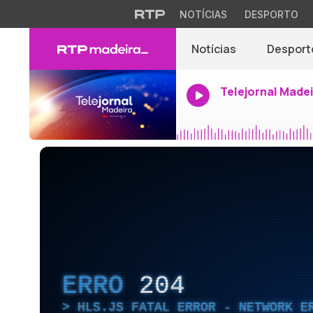
NOTÍCIAS
DESPORTO
Notícias
Desport
Telejornal Made
ERRO
204
HLS.JS FATAL ERROR - NETWORK E