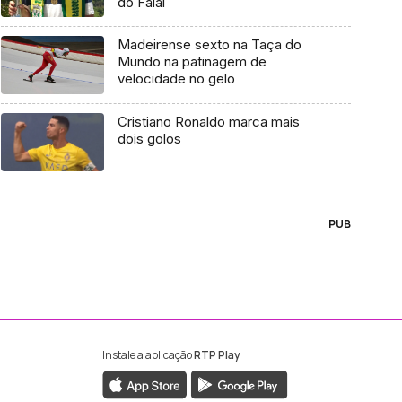
do Faial
Madeirense sexto na Taça do
Mundo na patinagem de
velocidade no gelo
Cristiano Ronaldo marca mais
dois golos
PUB
Instale a aplicação
RTP Play
ebook da RTP Madeira
nstagram da RTP Madeira