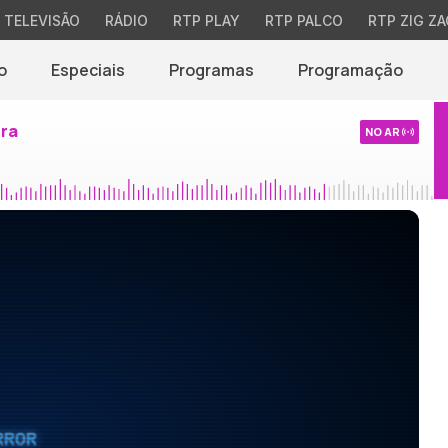
TELEVISÃO
RÁDIO
RTP PLAY
RTP PALCO
RTP ZIG ZA
o
Especiais
Programas
Programação
ira
NO AR
RROR