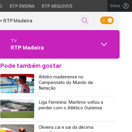
G
RTP ENSINA
RTP ARQUIVOS
Entrar
+ RTP Madeira
TV
RTP Madeira
Pode também gostar
Árbitro madeirense no
Campeonato do Mundo de
Natação
Liga Feminina: Marítimo voltou a
perder com o Atlético Ouriense
Oliveira cai e sai da décima