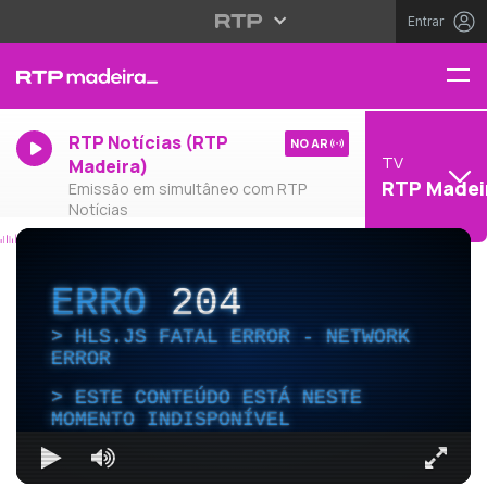
Entrar
RTP Notícias (RTP
NO AR
TV
Madeira)
RTP Madei
Emissão em simultâneo com RTP
Notícias
ERRO
204
HLS.JS FATAL ERROR - NETWORK
ERROR
ESTE CONTEÚDO ESTÁ NESTE
MOMENTO INDISPONÍVEL