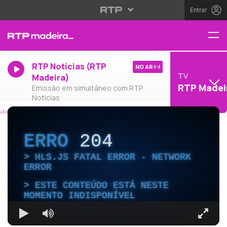
Entrar
RTP Notícias (RTP
NO AR
TV
Madeira)
RTP Madei
Emissão em simultâneo com RTP
Notícias
ERRO
204
HLS.JS FATAL ERROR - NETWORK
ERROR
ESTE CONTEÚDO ESTÁ NESTE
MOMENTO INDISPONÍVEL