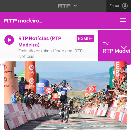
Entrar
RTP Notícias (RTP
NO AR
TV
Madeira)
RTP Madei
Emissão em simultâneo com RTP
Notícias