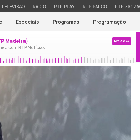
TELEVISÃO
RÁDIO
RTP PLAY
RTP PALCO
RTP ZIG ZA
o
Especiais
Programas
Programação
TP Madeira)
NO AR
neo com RTP Notícias