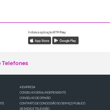
Instale a aplicação
RTP Play
ebook da RTP Madeira
nstagram da RTP Madeira
 Telefones
A EMPRESA
CONSELHO GERAL INDEPENDENTE
CONSELHO DE OPINIÃO
NTE
CONTRATO DE CONCESSÃO DO SERVIÇO PÚBLICO
DE RÁDIO E TELEVISÃO