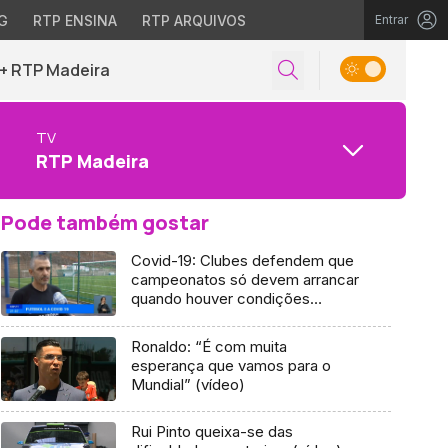
G
RTP ENSINA
RTP ARQUIVOS
Entrar
+ RTP Madeira
TV
RTP Madeira
Pode também gostar
Covid-19: Clubes defendem que
campeonatos só devem arrancar
quando houver condições
(Vídeos)
Ronaldo: “É com muita
esperança que vamos para o
Mundial” (vídeo)
Rui Pinto queixa-se das