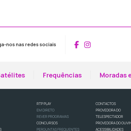
Aceder ao Fac
Aceder ao I
ga-nos nas redes sociais
atélites
Frequências
Moradas e
RTP PLAY
CONTACTOS
EM DIRETO
PROVEDORA DO
REVER PROGRAMAS
TELESPECTADOR
CONCURSOS
PROVEDORA DO OUVI
S
PERGUNTAS FREQUENTES
ACESSIBILIDADES