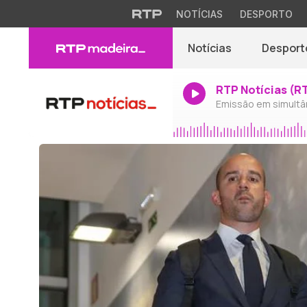
NOTÍCIAS
DESPORTO
Notícias
Desport
RTP Notícias (R
Emissão em simultâ