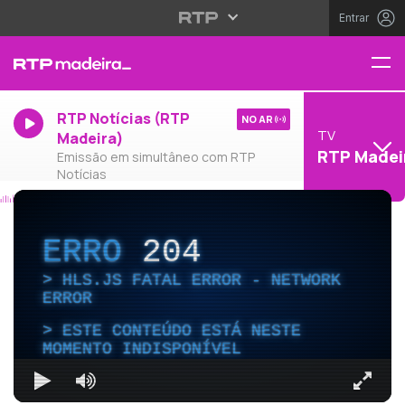
Entrar
RTP Notícias (RTP
NO AR
TV
Madeira)
RTP Madei
Emissão em simultâneo com RTP
Notícias
ERRO
204
HLS.JS FATAL ERROR - NETWORK
ERROR
ESTE CONTEÚDO ESTÁ NESTE
MOMENTO INDISPONÍVEL