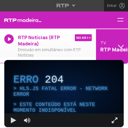
Entrar
RTP Notícias (RTP
NO AR
TV
Madeira)
RTP Madei
Emissão em simultâneo com RTP
Notícias
ERRO
204
HLS.JS FATAL ERROR - NETWORK
ERROR
ESTE CONTEÚDO ESTÁ NESTE
MOMENTO INDISPONÍVEL