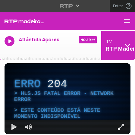
Entrar
Atlântida Açores
NO AR
TV
RTP Madei
ERRO
204
HLS.JS FATAL ERROR - NETWORK
ERROR
ESTE CONTEÚDO ESTÁ NESTE
MOMENTO INDISPONÍVEL