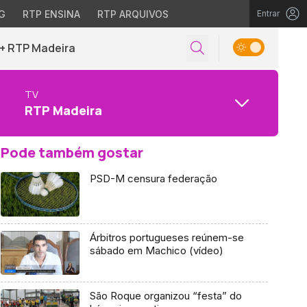
G
RTP ENSINA
RTP ARQUIVOS
Entrar
+ RTP Madeira
TV
RTP Madeira
Pode também gostar
PSD-M censura federação
Árbitros portugueses reúnem-se
sábado em Machico (vídeo)
São Roque organizou “festa” do