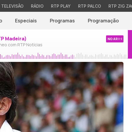
TELEVISÃO
RÁDIO
RTP PLAY
RTP PALCO
RTP ZIG ZA
o
Especiais
Programas
Programação
TP Madeira)
NO AR
neo com RTP Notícias