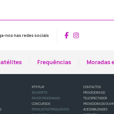
Aceder ao Fac
Aceder ao I
ga-nos nas redes sociais
atélites
Frequências
Moradas e
RTP PLAY
CONTACTOS
EM DIRETO
PROVEDORA DO
REVER PROGRAMAS
TELESPECTADOR
CONCURSOS
PROVEDORA DO OUVI
S
PERGUNTAS FREQUENTES
ACESSIBILIDADES