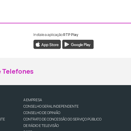
Instale a aplicação
RTP Play
ebook da RTP Madeira
nstagram da RTP Madeira
 Telefones
A EMPRESA
CONSELHO GERAL INDEPENDENTE
CONSELHO DE OPINIÃO
NTE
CONTRATO DE CONCESSÃO DO SERVIÇO PÚBLICO
DE RÁDIO E TELEVISÃO