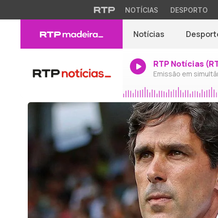
NOTÍCIAS
DESPORTO
Notícias
Desport
RTP Notícias (R
Emissão em simultâ