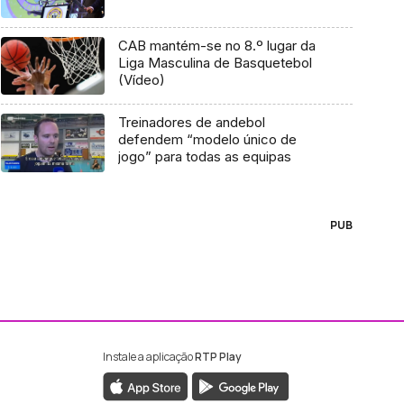
CAB mantém-se no 8.º lugar da
Liga Masculina de Basquetebol
(Vídeo)
Treinadores de andebol
defendem “modelo único de
jogo” para todas as equipas
PUB
Instale a aplicação
RTP Play
ebook da RTP Madeira
nstagram da RTP Madeira