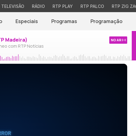
TELEVISÃO
RÁDIO
RTP PLAY
RTP PALCO
RTP ZIG ZA
o
Especiais
Programas
Programação
TP Madeira)
NO AR
neo com RTP Notícias
RROR