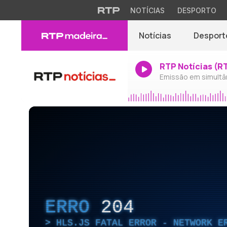
NOTÍCIAS
DESPORTO
Notícias
Desport
RTP Notícias (R
Emissão em simultâ
ERRO
204
HLS.JS FATAL ERROR - NETWORK E