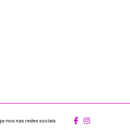
Aceder ao Fac
Aceder ao I
ga-nos nas redes sociais