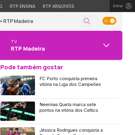
G
RTP ENSINA
RTP ARQUIVOS
Entrar
+ RTP Madeira
TV
RTP Madeira
Pode também gostar
FC Porto conquista primeira
vitória na Liga dos Campeões
Neemias Queta marca sete
pontos na vitória dos Celtics
Jéssica Rodrigues conquista a