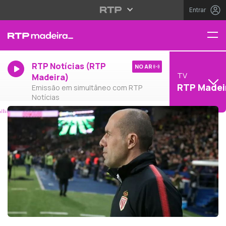
Entrar
RTP Notícias (RTP
NO AR
TV
Madeira)
RTP Madei
Emissão em simultâneo com RTP
Notícias