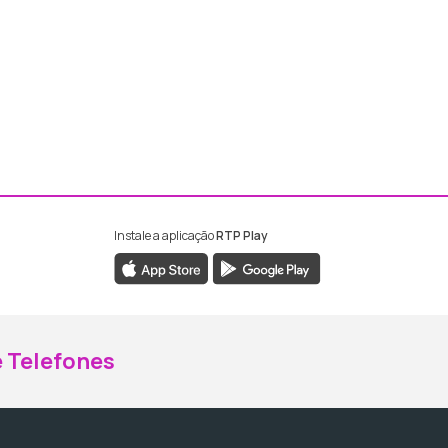
Instale a aplicação
RTP Play
ebook da RTP Madeira
nstagram da RTP Madeira
 Telefones