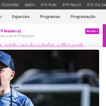
TELEVISÃO
RÁDIO
RTP PLAY
RTP PALCO
RTP ZIG ZA
o
Especiais
Programas
Programação
TP Madeira)
NO AR
neo com RTP Notícias