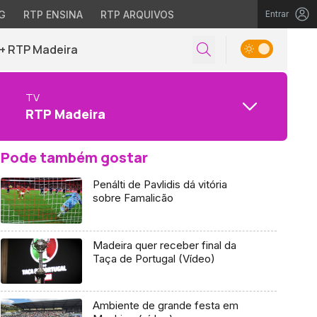
G
RTP ENSINA
RTP ARQUIVOS
Entrar
+ RTP Madeira
TV
RTP Madeira
Pode também gostar
Penálti de Pavlidis dá vitória
sobre Famalicão
Madeira quer receber final da
Taça de Portugal (Vídeo)
Ambiente de grande festa em