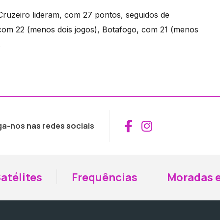
Cruzeiro lideram, com 27 pontos, seguidos de
 com 22 (menos dois jogos), Botafogo, com 21 (menos
.
Aceder ao Fac
Aceder ao I
ga-nos nas redes sociais
atélites
Frequências
Moradas e