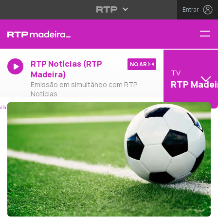
Entrar
RTP Notícias (RTP
NO AR
TV
Madeira)
RTP Madei
Emissão em simultâneo com RTP
Notícias