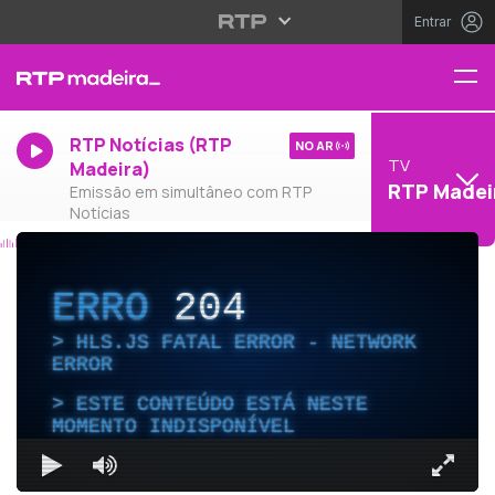
Entrar
RTP Notícias (RTP
NO AR
TV
Madeira)
RTP Madei
Emissão em simultâneo com RTP
Notícias
ERRO
204
HLS.JS FATAL ERROR - NETWORK
ERROR
ESTE CONTEÚDO ESTÁ NESTE
MOMENTO INDISPONÍVEL