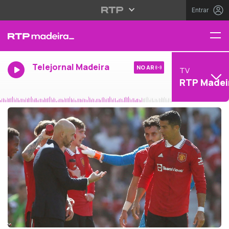
Entrar
Telejornal Madeira
NO AR
TV
RTP Madei