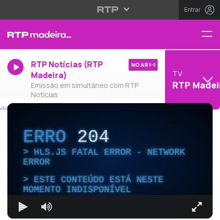
Entrar
RTP Notícias (RTP
NO AR
TV
Madeira)
RTP Madei
Emissão em simultâneo com RTP
Notícias
ERRO
204
HLS.JS FATAL ERROR - NETWORK
ERROR
ESTE CONTEÚDO ESTÁ NESTE
MOMENTO INDISPONÍVEL