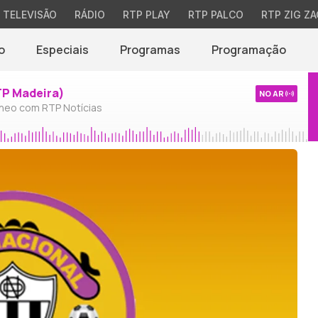
TELEVISÃO
RÁDIO
RTP PLAY
RTP PALCO
RTP ZIG ZA
o
Especiais
Programas
Programação
TP Madeira)
NO AR
neo com RTP Notícias