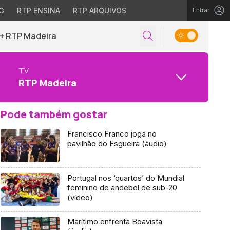
G
RTP ENSINA
RTP ARQUIVOS
Entrar
+ RTP Madeira
TV
RTP Madeira
Pode também gostar
Francisco Franco joga no
pavilhão do Esgueira (áudio)
Portugal nos ‘quartos’ do Mundial
feminino de andebol de sub-20
(vídeo)
Marítimo enfrenta Boavista