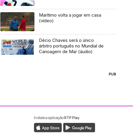
Marítimo volta a jogar em casa
(vídeo)
Décio Chaves será o único
árbitro português no Mundial de
Canoagem de Mar (áudio)
PUB
Instale a aplicação
RTP Play
ebook da RTP Madeira
nstagram da RTP Madeira