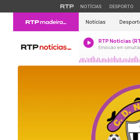
NOTÍCIAS
DESPORTO
Notícias
Desport
RTP Notícias (R
Emissão em simultâ