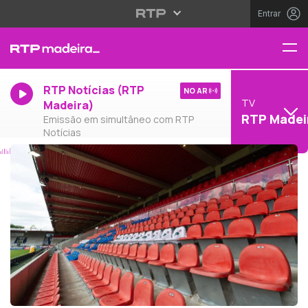
Entrar
RTP Notícias (RTP
NO AR
TV
Madeira)
RTP Madei
Emissão em simultâneo com RTP
Notícias