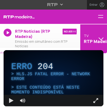
Entrar
RTP Notícias (RTP
NO AR
TV
Madeira)
RTP Madei
Emissão em simultâneo com RTP
Notícias
ERRO
204
HLS.JS FATAL ERROR - NETWORK
ERROR
ESTE CONTEÚDO ESTÁ NESTE
MOMENTO INDISPONÍVEL