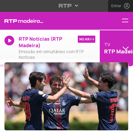
Entrar
RTP Notícias (RTP
NO AR
TV
Madeira)
RTP Madei
Emissão em simultâneo com RTP
Notícias