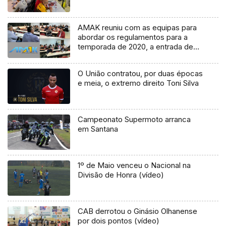
AMAK reuniu com as equipas para
abordar os regulamentos para a
temporada de 2020, a entrada de
mais um rali e os depósitos de
gasolina homologados geraram
O União contratou, por duas épocas
controvérsia
e meia, o extremo direito Toni Silva
Campeonato Supermoto arranca
em Santana
1º de Maio venceu o Nacional na
Divisão de Honra (vídeo)
CAB derrotou o Ginásio Olhanense
por dois pontos (vídeo)